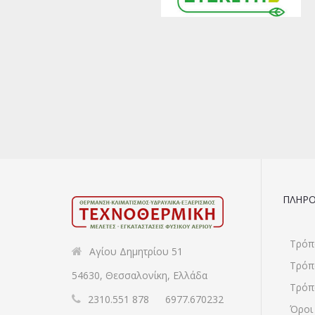
ΠΛΗΡΟ
Τρόπ
Αγίου Δημητρίου 51
Τρόπ
54630, Θεσσαλονίκη, Ελλάδα
Τρόπ
2310.551 878
6977.670232
Όροι